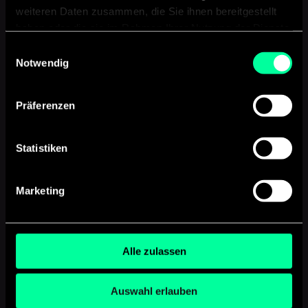
weiteren Daten zusammen, die Sie ihnen bereitgestellt
haben oder die sie im Rahmen Ihrer Nutzung der Dienste
gesammelt haben.
Einwilligungsauswahl
Notwendig
Präferenzen
Mit dem Absenden des Formulars seid ihr damit
einverstanden, dass Eure Daten zur Beantwortung Eurer
Statistiken
Anfrage verarbeitet und zu Dokumentationszwecken
gespeichert werden. Weitere Informationen findet ihr in
unserer
Datenschutzerklärung
. *Pflichtfeld
Marketing
Alle zulassen
JETZT ANFRAGE ABSCHICKEN
Auswahl erlauben