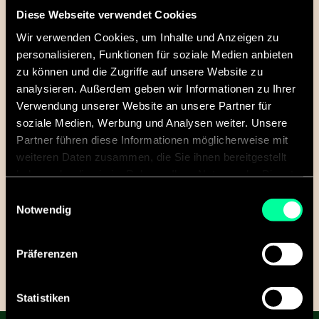
Diese Webseite verwendet Cookies
Gemeinsam schaffen wir Podcast-Magie!
Wir verwenden Cookies, um Inhalte und Anzeigen zu
Von der Konzeption über das Sound Design
personalisieren, Funktionen für soziale Medien anbieten
bis zur Aufnahme und Postproduktion – wir
zu können und die Zugriffe auf unsere Website zu
sind die kreativen Köpfe, die Eure Geschichte
analysieren. Außerdem geben wir Informationen zu Ihrer
Verwendung unserer Website an unsere Partner für
zum Leben erwecken. Podcasts sind nicht
soziale Medien, Werbung und Analysen weiter. Unsere
nur Unterhaltung, sondern der direkte Draht
Partner führen diese Informationen möglicherweise mit
zu Eurem begeisterten Publikum. Also:
weiteren Daten zusammen, die Sie ihnen bereitgestellt
Kopfhörer aufsetzen, aufnehmen und Eure
haben oder die sie im Rahmen Ihrer Nutzung der Dienste
Marke sprechen lassen, denn Podcasts sind
gesammelt haben.
Einwilligungsauswahl
der Game-Changer für Eure Botschaft!
Notwendig
LASS UNS SPRECHEN!
Präferenzen
Statistiken