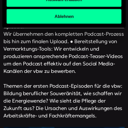
ausdrucksstarken Sound.
Ablehnen
●
Upload beim Hoster und Veröffentlichung der
Episode:
Wir übernehmen den kompletten Podcast-Prozess
bis hin zum finalen Upload. ● Bereitstellung von
Vermarktungs-Tools: Wir entwickeln und
produzieren ansprechende Podcast-Teaser-Videos
um den Podcast effektiv auf den Social Media-
Kanälen der vbw zu bewerben.
Themen der ersten Podcast-Episoden für die vbw:
Bildung beruflicher Souveränität, wie schaffen wir
die Energiewende? Wie sieht die Pflege der
Zukunft aus? Die Ursachen und Auswirkungen des
Arbeitskräfte- und Fachkräftemangels.