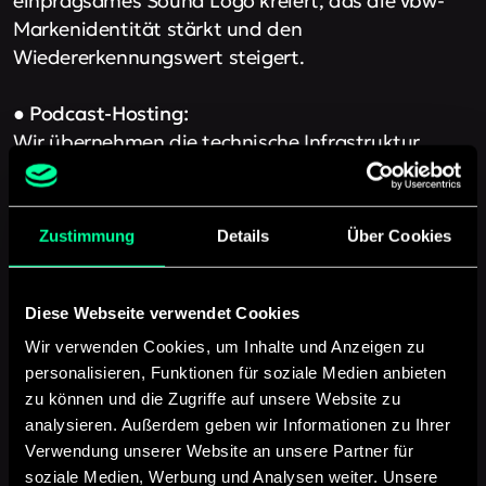
einprägsames Sound Logo kreiert, das die vbw-
Markenidentität stärkt und den
Wiedererkennungswert steigert.
●
Podcast-Hosting:
Wir übernehmen die technische Infrastruktur,
damit alle Shownotes und Podcasts auch dort
landen, wo man Podcasts hören kann. (Spotify,
Apple Podcasts, amazon music, usw.)
Zustimmung
Details
Über Cookies
●
Bereitstellung Host und Redaktion:
Unsere erfahrenen Redakteure und
Diese Webseite verwendet Cookies
Redakteurinnen kümmern sich um die inhaltliche
Wir verwenden Cookies, um Inhalte und Anzeigen zu
Aufbereitung und aussagekräftige Storyline der
personalisieren, Funktionen für soziale Medien anbieten
Podcast-Episode, um sicherzustellen, dass die
zu können und die Zugriffe auf unsere Website zu
Podcast-Botschaft klar und präzise vermittelt
analysieren. Außerdem geben wir Informationen zu Ihrer
wird. Darüber hinaus stellen wir den Host, der in
Verwendung unserer Website an unsere Partner für
soziale Medien, Werbung und Analysen weiter. Unsere
diesem Fall komplexe Sachverhalte möglichst